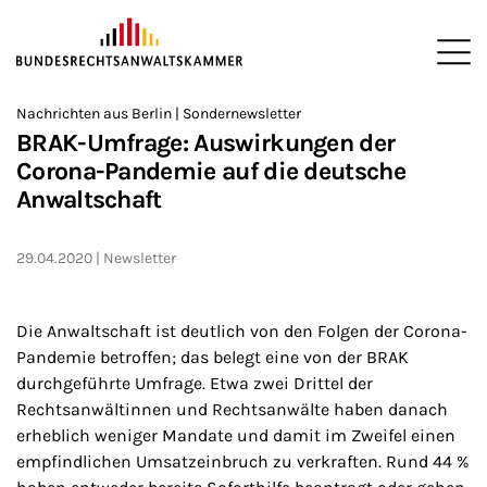
ZUM HAUPTINHALT SPRINGEN
Me
Sie befinden sich hier:
Nachrichten aus Berlin | Sondernewsletter
Startseite
Newsroom
Newsletter
Nachrichten aus Berlin
>
>
>
>
>
BRAK-Umfrage: Auswirkungen der
Corona-Pandemie auf die deutsche
Anwaltschaft
29.04.2020
Newsletter
Die Anwaltschaft ist deutlich von den Folgen der Corona-
Pandemie betroffen; das belegt eine von der BRAK
durchgeführte Umfrage. Etwa zwei Drittel der
Rechtsanwältinnen und Rechtsanwälte haben danach
erheblich weniger Mandate und damit im Zweifel einen
empfindlichen Umsatzeinbruch zu verkraften. Rund 44 %