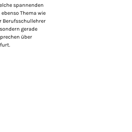
 welche spannenden
st ebenso Thema wie
r Berufsschullehrer
, sondern gerade
sprechen über
furt.