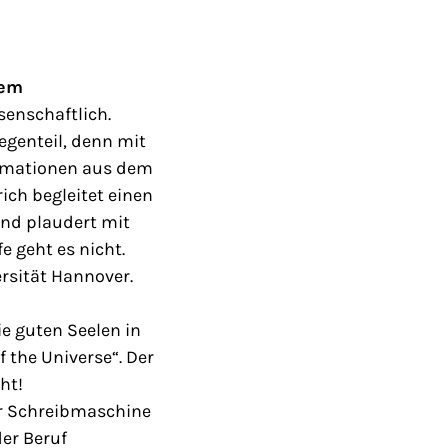
dem
senschaftlich.
egenteil, denn mit
formationen aus dem
ch begleitet einen
und plaudert mit
 geht es nicht.
ersität Hannover.
die guten Seelen in
f the Universe“. Der
ht!
er Schreibmaschine
der Beruf