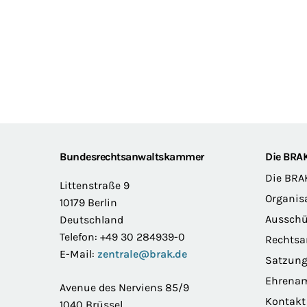
Footer
Bundesrechtsanwaltskammer
Die BRA
Die BRA
Littenstraße 9
Organis
10179 Berlin
Ausschü
Deutschland
Telefon: +49 30 284939-0
Rechts
E-Mail:
zentrale@brak.de
Satzun
Ehrena
Avenue des Nerviens 85/9
Kontakt
1040 Brüssel