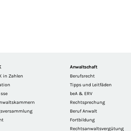
K
Anwaltschaft
K in Zahlen
Berufsrecht
ation
Tipps und Leitfäden
sse
beA & ERV
anwaltskammern
Rechtsprechung
gsversammlung
Beruf Anwalt
mt
Fortbildung
Rechtsanwaltsvergütung