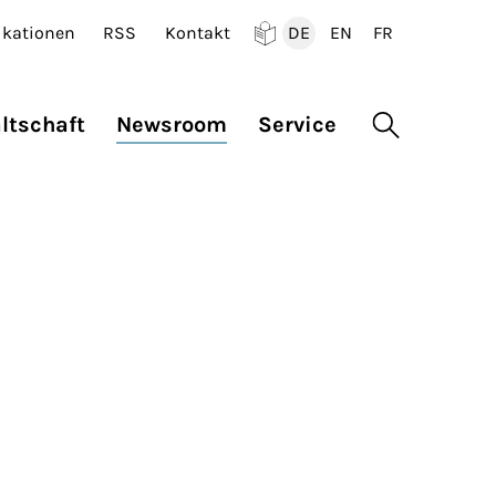
ikationen
RSS
Kontakt
DE
EN
FR
Deutsch
English
Francais
ltschaft
Newsroom
Service
Suche öffne