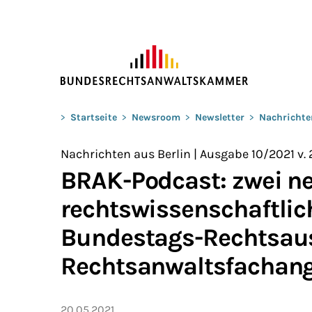
ZUM HAUPTINHALT SPRINGEN
Sie befinden sich hier:
>
Startseite
>
Newsroom
>
Newsletter
>
Nachrichte
Nachrichten aus Berlin | Ausgabe 10/2021 v. 
BRAK-Podcast: zwei ne
rechtswissenschaftlich
Bundestags-Rechtsau
Rechtsanwaltsfachang
20.05.2021