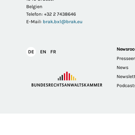
Belgien
Telefon: +32 2 7438646
E-Mail:
brak.bxl@brak.eu
Newsro
English
Français
DE
EN
FR
Deutsch
Pressee
News
Newslet
Podcast