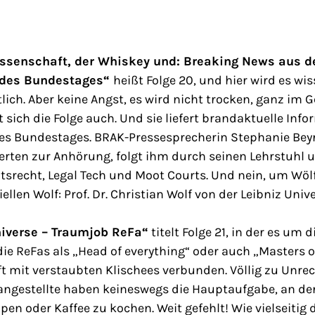
Wissenschaft, der Whiskey und: Breaking News aus 
des Bundestages“
heißt Folge 20, und hier wird es wis
ich. Aber keine Angst, es wird nicht trocken, ganz im G
 sich die Folge auch. Und sie liefert brandaktuelle In
s Bundestages. BRAK-Pressesprecherin Stephanie Beyri
rten zur Anhörung, folgt ihm durch seinen Lehrstuhl 
srecht, Legal Tech und Moot Courts. Und nein, um Wölfe
llen Wolf: Prof. Dr. Christian Wolf von der Leibniz Univ
niverse – Traumjob ReFa“
titelt Folge 21, in der es um 
die ReFas als „Head of everything“ oder auch „Masters o
oft mit verstaubten Klischees verbunden. Völlig zu Unrec
ngestellte haben keineswegs die Hauptaufgabe, an d
pen oder Kaffee zu kochen. Weit gefehlt! Wie vielseitig 