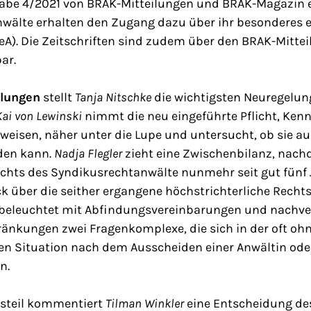
gabe 4/2021 von BRAK-Mitteilungen und BRAK-Magazin 
wälte erhalten den Zugang dazu über ihr besonderes e
eA). Die Zeitschriften sind zudem über den BRAK-Mitte
ar.
ilungen
stellt
Tanja Nitschke
die wichtigsten Neuregelun
Kai von Lewinski
nimmt die neu eingeführte Pflicht, Ken
eisen, näher unter die Lupe und untersucht, ob sie au
rden kann.
Nadja Flegler
zieht eine Zwischenbilanz, nach
chts des Syndikusrechtanwälte nunmehr seit gut fünf J
ck über die seither ergangene höchstrichterliche Rech
beleuchtet mit Abfindungsvereinbarungen und nachve
nkungen zwei Fragenkomplexe, die sich in der oft oh
 Situation nach dem Ausscheiden einer Anwältin oder
n.
steil kommentiert
Tilman Winkler
eine Entscheidung de