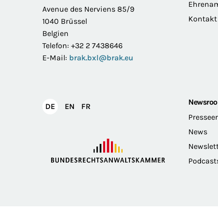
Ehrena
Avenue des Nerviens 85/9
Kontakt
1040 Brüssel
Belgien
Telefon: +32 2 7438646
E-Mail:
brak.bxl@brak.eu
Newsro
English
Français
DE
EN
FR
Deutsch
Pressee
News
Newslet
Podcast