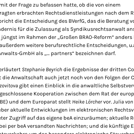
 mit der Frage zu befassen hatte, ob die von einem
agten erbrachten Rechtsdienstleistungen nach dem RD
richt die Entscheidung des BVerfG, das die Beratung 
ndernis für die Zulassung als Syndikusrechtsanwalt ans
r jüngst im Rahmen der „Großen BRAO-Reform“ anders 
außerdem weitere berufsrechtliche Entscheidungen, u.
 Anwalts-GmbH als „… partners“ bezeichnen darf.
erläutert
Stephanie Beyrich
die Ergebnisse der dritten C
it die Anwaltschaft auch jetzt noch von den Folgen de
Izovitova
gibt einen Einblick in die anwaltliche Selbstve
t geschlossene Kooperation zwischen dem Rat der euro
BE) und dem Europarat stellt
Heike Lörcher
vor.
Julia vo
ber aktuelle Entwicklungen im elektronischen Rechtsv
reter Zugriff auf das eigene beA einzuräumen; aktuelle
bei per beA versandten Nachrichten; und die künftige 
htsverkehrs um das besondere elektronische Steuerbe