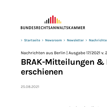
ZUM HAUPTINHALT SPRINGEN
Sie befinden sich hier:
>
Startseite
>
Newsroom
>
Newsletter
>
Nachrichte
Nachrichten aus Berlin | Ausgabe 17/2021 v. 
BRAK-Mitteilungen &
erschienen
25.08.2021