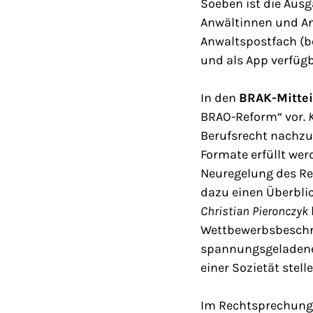
Soeben ist die Aus
Anwältinnen und An
Anwaltspostfach (b
und als App verfügb
In den
BRAK-Mitte
BRAO-Reform“ vor.
Berufsrecht nachzuw
Formate erfüllt we
Neuregelung des Re
dazu einen Überbli
Christian Pieronczyk
Wettbewerbsbeschrä
spannungsgeladenen
einer Sozietät stelle
Im Rechtsprechung