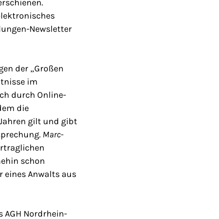
erschienen.
lektronisches
ilungen-Newsletter
gen der „Großen
ntnisse im
ch durch Online-
dem die
ahren gilt und gibt
tsprechung.
Marc-
rtraglichen
nehin schon
 eines Anwalts aus
s AGH Nordrhein-