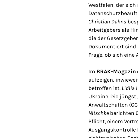
Westfalen, der sich
Datenschutzbeauftr
Christian Dahns
besp
Arbeitgebers als Hi
die der Gesetzgebe
Dokumentiert sind 
Frage, ob sich eine
Im
BRAK-Magazin
aufzeigen, inwiewe
betroffen ist.
Lidiia 
Ukraine. Die jüngs
Anwaltschaften (CC
Nitschke
berichten ü
Pflicht, einem Vert
Ausgangskontrolle 
elektronischen Rec