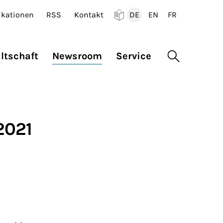
ikationen
RSS
Kontakt
DE
EN
FR
Deutsch
English
Francais
ltschaft
Newsroom
Service
Suche öffne
2021