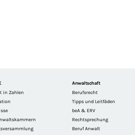
K
Anwaltschaft
K in Zahlen
Berufsrecht
ation
Tipps und Leitfäden
sse
beA & ERV
anwaltskammern
Rechtsprechung
gsversammlung
Beruf Anwalt