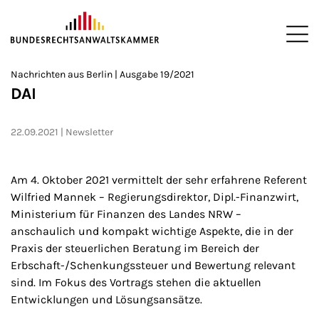
ZUM HAUPTINHALT SPRINGEN
Me
Sie befinden sich hier:
Nachrichten aus Berlin | Ausgabe 19/2021
Startseite
Newsroom
Newsletter
Nachrichten aus Berlin
2
>
>
>
>
>
DAI
22.09.2021
Newsletter
Am 4. Oktober 2021 vermittelt der sehr erfahrene Referent
Wilfried Mannek – Regierungsdirektor, Dipl.-Finanzwirt,
Ministerium für Finanzen des Landes NRW –
anschaulich und kompakt wichtige Aspekte, die in der
Praxis der steuerlichen Beratung im Bereich der
Erbschaft-/Schenkungssteuer und Bewertung relevant
sind. Im Fokus des Vortrags stehen die aktuellen
Entwicklungen und Lösungsansätze.