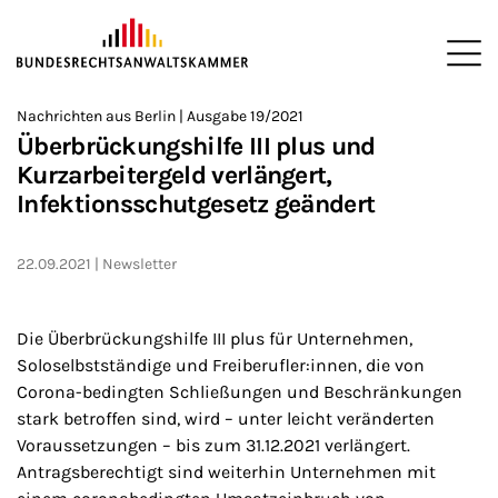
ZUM HAUPTINHALT SPRINGEN
Me
Sie befinden sich hier:
Nachrichten aus Berlin | Ausgabe 19/2021
Startseite
Newsroom
Newsletter
Nachrichten aus Berlin
2
>
>
>
>
>
Überbrückungshilfe III plus und
Kurzarbeitergeld verlängert,
Infektionsschutgesetz geändert
22.09.2021
Newsletter
Die Überbrückungshilfe III plus für Unternehmen,
Soloselbstständige und Freiberufler:innen, die von
Corona-bedingten Schließungen und Beschränkungen
stark betroffen sind, wird – unter leicht veränderten
Voraussetzungen – bis zum 31.12.2021 verlängert.
Antragsberechtigt sind weiterhin Unternehmen mit