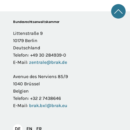
Zum 
Footer
Bundesrechtsanwaltskammer
Littenstraße 9
10179 Berlin
Deutschland
Telefon: +49 30 284939-0
E-Mail:
zentrale@brak.de
Avenue des Nerviens 85/9
1040 Brüssel
Belgien
Telefon: +32 2 7438646
E-Mail:
brak.bxl@brak.eu
English
Français
DE
EN
FR