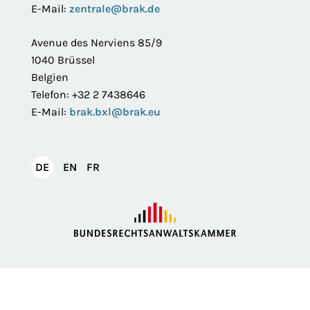
E-Mail:
zentrale@brak.de
Avenue des Nerviens 85/9
1040 Brüssel
Belgien
Telefon: +32 2 7438646
E-Mail:
brak.bxl@brak.eu
English
Français
DE
EN
FR
Deutsch
Impressum
Datenschutzerklärung
Privatsphäre
Erklärung zur Barrierefreiheit
Barriere melden
Intranet