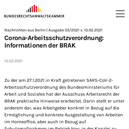
ZUM HAUPTINHALT SPRINGEN
Me
Sie befinden sich hier:
Nachrichten aus Berlin | Ausgabe 03/2021 v. 10.02.2021
Startseite
Newsroom
Newsletter
Nachrichten aus Berlin
2
>
>
>
>
>
Corona-Arbeitsschutzverordnung:
Informationen der BRAK
10.02.2021
Zu der am 27.1.2021 in Kraft getretenen SARS-CoV-2-
Arbeitsschutzverordnung des Bundesministeriums für
Arbeit und Soziales hat der Ausschuss Arbeitsrecht der
BRAK praktische Hinweise erarbeitet. Darin stellt er unter
anderem dar, was Arbeitgeber konkret in Bezug auf die
Ermöglichung und konkrete Ausgestaltung von Arbeiten
im Homeoffice, aber auch in Bezug auf
Schutzmaßnahmen im Betrieb bzw. in der Kanzlei zu