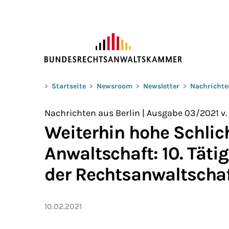
ZUM HAUPTINHALT SPRINGEN
Sie befinden sich hier:
>
Startseite
>
Newsroom
>
Newsletter
>
Nachrichte
Nachrichten aus Berlin | Ausgabe 03/2021 v. 
Weiterhin hohe Schlic
Anwaltschaft: 10. Täti
der Rechtsanwaltscha
10.02.2021