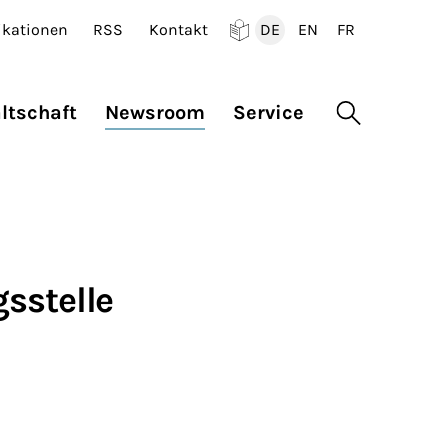
ikationen
RSS
Kontakt
DE
EN
FR
Deutsch
English
Francais
ltschaft
Newsroom
Service
Suche öffne
gsstelle