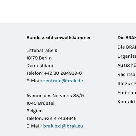
Footer
Bundesrechtsanwaltskammer
Die BRA
Die BRA
Littenstraße 9
Organis
10179 Berlin
Ausschü
Deutschland
Telefon: +49 30 284939-0
Rechts
E-Mail:
zentrale@brak.de
Satzun
Ehrena
Avenue des Nerviens 85/9
Kontakt
1040 Brüssel
Belgien
Telefon: +32 2 7438646
E-Mail:
brak.bxl@brak.eu