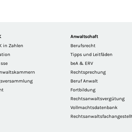
K
Anwaltschaft
K in Zahlen
Berufsrecht
ation
Tipps und Leitfäden
sse
beA & ERV
anwaltskammern
Rechtsprechung
gsversammlung
Beruf Anwalt
mt
Fortbildung
Rechtsanwaltsvergütung
Vollmachtsdatenbank
Rechtsanwaltsfachangestell