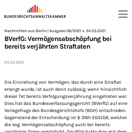
ZUM HAUPTINHALT SPRINGEN
Me
Sie befinden sich hier:
Nachrichten aus Berlin | Ausgabe 06/2021 v. 24.03.2021
Startseite
Newsroom
Newsletter
Nachrichten aus Berlin
2
>
>
>
>
>
BVerfG: Vermögensabschöpfung bei
bereits verjährten Straftaten
24.03.2021
Die Einziehung von Vermögen, das durch eine Straftat
erlangt wurde, ist auch dann zulässig, wenn hinsichtlich
dieser Tat bereits Verfolgungsverjährung eingetreten war.
Dies hat das Bundesverfassungsgericht (BVerfG) auf eine
Vorlagefrage des Bundesgerichtshofs (BGH) entschieden.
Gegenstand der Entscheidung ist § 316h EGStGB, welcher
die sog. Vermögensabschöpfung auch bei bereits
verjährten Taten ermöglicht. Der BGH hatte dies mit dem