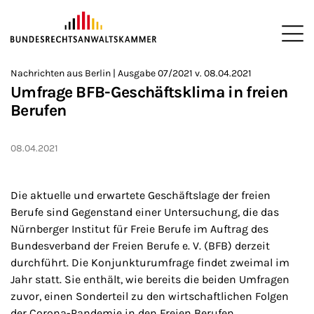
ZUM HAUPTINHALT SPRINGEN
Me
Sie befinden sich hier:
Nachrichten aus Berlin | Ausgabe 07/2021 v. 08.04.2021
Startseite
Newsroom
Newsletter
Nachrichten aus Berlin
2
>
>
>
>
>
Umfrage BFB-Geschäftsklima in freien
Berufen
08.04.2021
Die aktuelle und erwartete Geschäftslage der freien
Berufe sind Gegenstand einer Untersuchung, die das
Nürnberger Institut für Freie Berufe im Auftrag des
Bundesverband der Freien Berufe e. V. (BFB) derzeit
durchführt. Die Konjunkturumfrage findet zweimal im
Jahr statt. Sie enthält, wie bereits die beiden Umfragen
zuvor, einen Sonderteil zu den wirtschaftlichen Folgen
der Corona-Pandemie in den Freien Berufen.