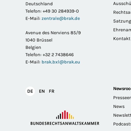
Ausschü
Deutschland
Telefon: +49 30 284939-0
Rechts
E-Mail:
zentrale@brak.de
Satzun
Ehrena
Avenue des Nerviens 85/9
Kontakt
1040 Brüssel
Belgien
Telefon: +32 2 7438646
E-Mail:
brak.bxl@brak.eu
Newsro
English
Français
DE
EN
FR
Deutsch
Pressee
News
Newslet
Podcast