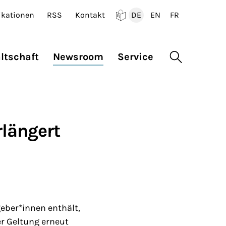
ikationen
RSS
Kontakt
DE
EN
FR
Deutsch
English
Francais
ltschaft
Newsroom
Service
Suche öffne
rlängert
geber*innen enthält,
er Geltung erneut