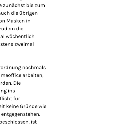
ie zunächst bis zum
auch die übrigen
von Masken in
 zudem die
mal wöchentlich
estens zweimal
verordnung nochmals
omeoffice arbeiten,
rden. Die
ng ins
licht für
t keine Gründe wie
s entgegenstehen.
eschlossen, ist