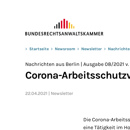
ZUM HAUPTINHALT SPRINGEN
Sie befinden sich hier:
>
Startseite
>
Newsroom
>
Newsletter
>
Nachrichte
Nachrichten aus Berlin | Ausgabe 08/2021 v.
Corona-Arbeitsschutzv
22.04.2021
Newsletter
Die Corona-Arbeitss
eine Tätigkeit im H