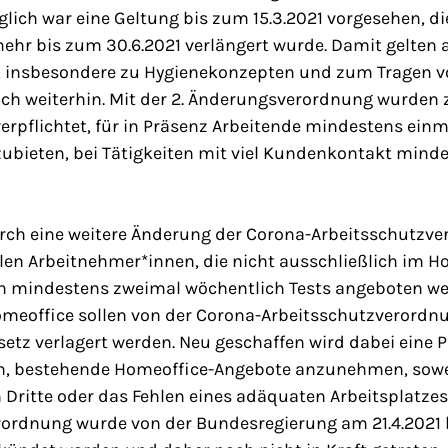
glich war eine Geltung bis zum 15.3.2021 vorgesehen, d
ehr bis zum 30.6.2021 verlängert wurde. Damit gelten 
, insbesondere zu Hygienekonzepten und zum Tragen 
ch weiterhin. Mit der 2. Änderungsverordnung wurden
erpflichtet, für in Präsenz Arbeitende mindestens ein
zubieten, bei Tätigkeiten mit viel Kundenkontakt mind
 durch eine weitere Änderung der Corona-Arbeitsschutz
llen Arbeitnehmer*innen, die nicht ausschließlich im H
ch mindestens zweimal wöchentlich Tests angeboten we
eoffice sollen von der Corona-Arbeitsschutzverordnu
etz verlagert werden. Neu geschaffen wird dabei eine Pf
n, bestehende Homeoffice-Angebote anzunehmen, sowei
 Dritte oder das Fehlen eines adäquaten Arbeitsplatze
rordnung wurde von der Bundesregierung am 21.4.2021 b