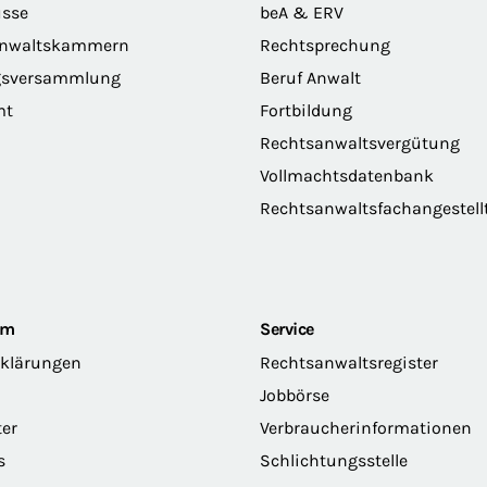
sse
beA & ERV
anwaltskammern
Rechtsprechung
gsversammlung
Beruf Anwalt
mt
Fortbildung
Rechtsanwaltsvergütung
Vollmachtsdatenbank
Rechtsanwaltsfachangestell
om
Service
rklärungen
Rechtsanwaltsregister
Jobbörse
ter
Verbraucherinformationen
s
Schlichtungsstelle