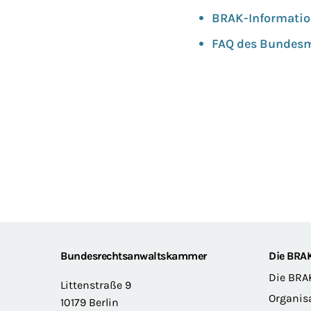
BRAK-Information
FAQ des Bundesmi
Footer
Bundesrechtsanwaltskammer
Die BRA
Die BRA
Littenstraße 9
Organis
10179 Berlin