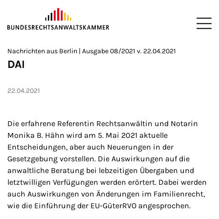
ZUM HAUPTINHALT SPRINGEN
Me
Sie befinden sich hier:
Nachrichten aus Berlin | Ausgabe 08/2021 v. 22.04.2021
Startseite
Newsroom
Newsletter
Nachrichten aus Berlin
2
>
>
>
>
>
DAI
22.04.2021
Die erfahrene Referentin Rechtsanwältin und Notarin
Monika B. Hähn wird am 5. Mai 2021 aktuelle
Entscheidungen, aber auch Neuerungen in der
Gesetzgebung vorstellen. Die Auswirkungen auf die
anwaltliche Beratung bei lebzeitigen Übergaben und
letztwilligen Verfügungen werden erörtert. Dabei werden
auch Auswirkungen von Änderungen im Familienrecht,
wie die Einführung der EU-GüterRVO angesprochen.