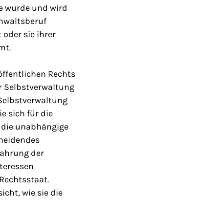
ie wurde und wird
Anwaltsberuf
oder sie ihrer
mt.
öffentlichen Rechts
er Selbstverwaltung
 Selbstverwaltung
e sich für die
r die unabhängige
cheidendes
Wahrung der
nteressen
Rechtsstaat.
cht, wie sie die