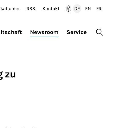
ikationen
RSS
Kontakt
DE
EN
FR
Deutsch
English
Francais
ltschaft
Newsroom
Service
Suche öffne
g zu