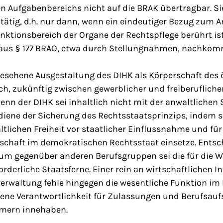
en Aufgabenbereichs nicht auf die BRAK übertragbar. S
 tätig, d.h. nur dann, wenn ein eindeutiger Bezug zum 
ktionsbereich der Organe der Rechtspflege berührt ist 
aus § 177 BRAO, etwa durch Stellungnahmen, nachkom
gesehene Ausgestaltung des DIHK als Körperschaft des 
ch, zukünftig zwischen gewerblicher und freiberuflich
enn der DIHK sei inhaltlich nicht mit der anwaltlichen
 diene der Sicherung des Rechtsstaatsprinzips, indem si
tlichen Freiheit vor staatlicher Einflussnahme und fü
tschaft im demokratischen Rechtsstaat einsetze. Ents
um gegenüber anderen Berufsgruppen sei die für die 
rderliche Staatsferne. Einer rein an wirtschaftlichen I
verwaltung fehle hingegen die wesentliche Funktion im 
gene Verantwortlichkeit für Zulassungen und Berufsaufsi
mern innehaben.