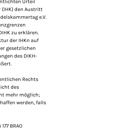
tlichten Urteil
(IHK) den Austritt
delskammertag e.V.
tenzgrenzen
DIHK zu erklären.
ktur der IHKn auf
r gesetzlichen
ungen des DIKH-
ßert.
fentlichen Rechts
icht des
cht mehr möglich;
affen werden, falls
§ 177 BRAO