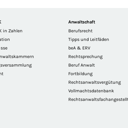
K
Anwaltschaft
K in Zahlen
Berufsrecht
ation
Tipps und Leitfäden
sse
beA & ERV
anwaltskammern
Rechtsprechung
gsversammlung
Beruf Anwalt
mt
Fortbildung
Rechtsanwaltsvergütung
Vollmachtsdatenbank
Rechtsanwaltsfachangestell