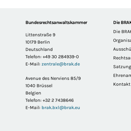
Footer
Bundesrechtsanwaltskammer
Die BRA
Die BRA
Littenstraße 9
Organis
10179 Berlin
Ausschü
Deutschland
Telefon: +49 30 284939-0
Rechts
E-Mail:
zentrale@brak.de
Satzun
Ehrena
Avenue des Nerviens 85/9
Kontakt
1040 Brüssel
Belgien
Telefon: +32 2 7438646
E-Mail:
brak.bxl@brak.eu