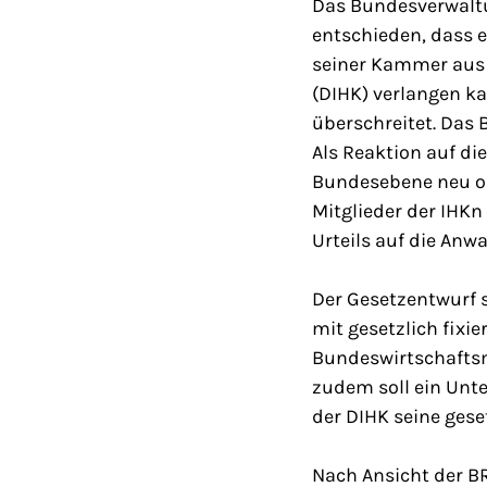
Das Bundesverwaltu
entschieden, dass e
seiner Kammer aus
(DIHK) verlangen k
überschreitet. Das 
Als Reaktion auf di
Bundesebene neu or
Mitglieder der IHK
Urteils auf die Anw
Der Gesetzentwurf s
mit gesetzlich fix
Bundeswirtschaftsmi
zudem soll ein Unte
der DIHK seine ges
Nach Ansicht der BR