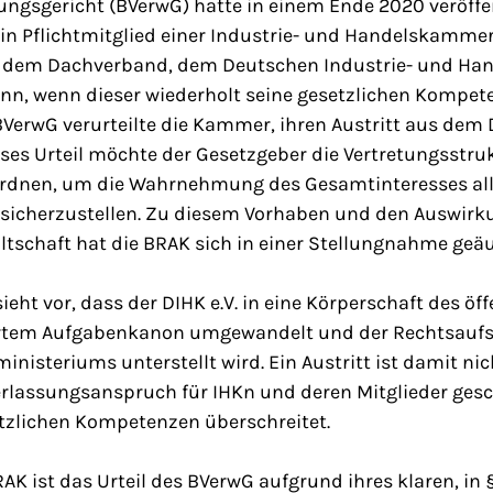
ngsgericht (BVerwG) hatte in einem Ende 2020 veröffen
in Pflichtmitglied einer Industrie- und Handelskammer 
 dem Dachverband, dem Deutschen Industrie- und Han
ann, wenn dieser wiederholt seine gesetzlichen Kompe
BVerwG verurteilte die Kammer, ihren Austritt aus dem 
eses Urteil möchte der Gesetzgeber die Vertretungsstru
dnen, um die Wahrnehmung des Gesamtinteresses alle
n sicherzustellen. Zu diesem Vorhaben und den Auswirk
altschaft hat die BRAK sich in einer Stellungnahme geäu
ieht vor, dass der DIHK e.V. in eine Körperschaft des öf
iertem Aufgabenkanon umgewandelt und der Rechtsaufs
nisteriums unterstellt wird. Ein Austritt ist damit ni
rlassungsanspruch für IHKn und deren Mitglieder gesch
etzlichen Kompetenzen überschreitet.
AK ist das Urteil des BVerwG aufgrund ihres klaren, in 