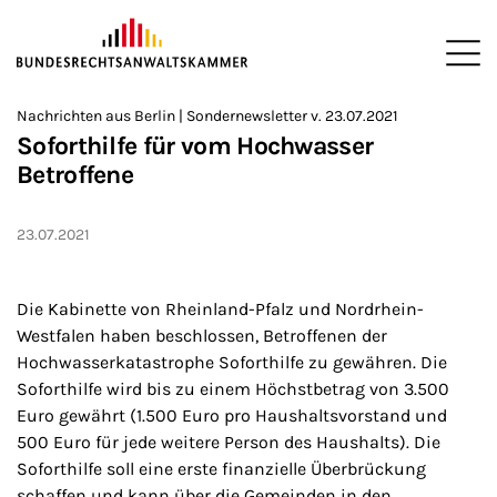
ZUM HAUPTINHALT SPRINGEN
Me
Sie befinden sich hier:
Nachrichten aus Berlin | Sondernewsletter v. 23.07.2021
Startseite
Newsroom
Newsletter
Nachrichten aus Berlin
2
>
>
>
>
>
Soforthilfe für vom Hochwasser
Betroffene
23.07.2021
Die Kabinette von Rheinland-Pfalz und Nordrhein-
Westfalen haben beschlossen, Betroffenen der
Hochwasserkatastrophe Soforthilfe zu gewähren. Die
Soforthilfe wird bis zu einem Höchstbetrag von 3.500
Euro gewährt (1.500 Euro pro Haushaltsvorstand und
500 Euro für jede weitere Person des Haushalts). Die
Soforthilfe soll eine erste finanzielle Überbrückung
schaffen und kann über die Gemeinden in den