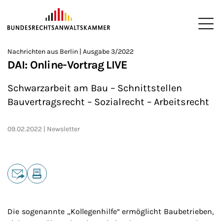
ZUM HAUPTINHALT SPRINGEN
Me
Sie befinden sich hier:
Nachrichten aus Berlin | Ausgabe 3/2022
Startseite
Newsroom
Newsletter
Nachrichten aus Berlin
>
>
>
>
>
DAI: Online-Vortrag LIVE
Schwarzarbeit am Bau – Schnittstellen
Bauvertragsrecht – Sozialrecht – Arbeitsrecht
09.02.2022
Newsletter
Teilen
E-Mail
Drucken
Die sogenannte „Kollegenhilfe“ ermöglicht Baubetrieben,