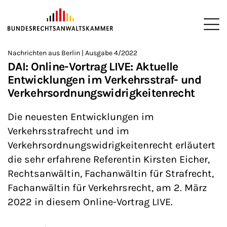
ZUM HAUPTINHALT SPRINGEN
Me
Sie befinden sich hier:
Nachrichten aus Berlin | Ausgabe 4/2022
Startseite
Newsroom
Newsletter
Nachrichten aus Berlin
>
>
>
>
>
DAI: Online-Vortrag LIVE: Aktuelle
Entwicklungen im Verkehrsstraf- und
Verkehrsordnungswidrigkeitenrecht
Die neuesten Entwicklungen im
Verkehrsstrafrecht und im
Verkehrsordnungswidrigkeitenrecht erläutert
die sehr erfahrene Referentin Kirsten Eicher,
Rechtsanwältin, Fachanwältin für Strafrecht,
Fachanwältin für Verkehrsrecht, am 2. März
2022 in diesem Online-Vortrag LIVE.