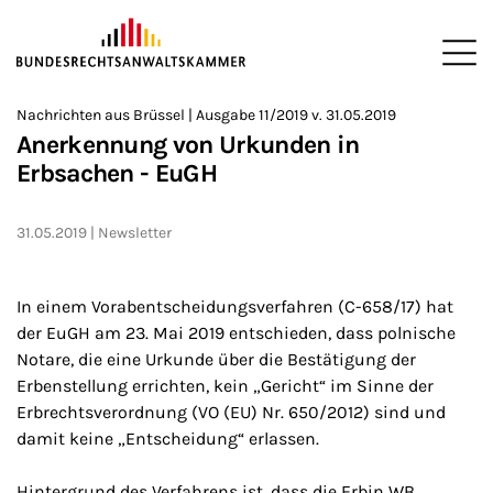
ZUM HAUPTINHALT SPRINGEN
Me
Sie befinden sich hier:
Nachrichten aus Brüssel | Ausgabe 11/2019 v. 31.05.2019
Startseite
Newsroom
Newsletter
Nachrichten aus Brüssel
>
>
>
>
>
Anerkennung von Urkunden in
Erbsachen - EuGH
31.05.2019
Newsletter
In einem Vorabentscheidungsverfahren (C-658/17) hat
der EuGH am 23. Mai 2019 entschieden, dass polnische
Notare, die eine Urkunde über die Bestätigung der
Erbenstellung errichten, kein „Gericht“ im Sinne der
Erbrechtsverordnung (VO (EU) Nr. 650/2012) sind und
damit keine „Entscheidung“ erlassen.
Hintergrund des Verfahrens ist, dass die Erbin WB