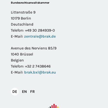
Footer
Bundesrechtsanwaltskammer
Littenstraße 9
10179 Berlin
Deutschland
Telefon: +49 30 284939-0
E-Mail:
zentrale@brak.de
Avenue des Nerviens 85/9
1040 Brüssel
Belgien
Telefon: +32 2 7438646
E-Mail:
brak.bxl@brak.eu
English
Français
DE
EN
FR
Deutsch