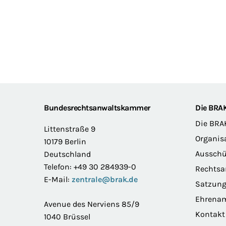
Footer
Bundesrechtsanwaltskammer
Die BRA
Die BRA
Littenstraße 9
Organis
10179 Berlin
Ausschü
Deutschland
Telefon: +49 30 284939-0
Rechts
E-Mail:
zentrale@brak.de
Satzun
Ehrena
Avenue des Nerviens 85/9
Kontakt
1040 Brüssel