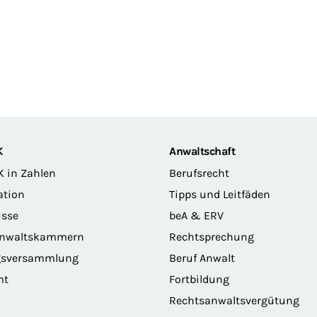
K
Anwaltschaft
K in Zahlen
Berufsrecht
ation
Tipps und Leitfäden
sse
beA & ERV
anwaltskammern
Rechtsprechung
gsversammlung
Beruf Anwalt
mt
Fortbildung
Rechtsanwaltsvergütung