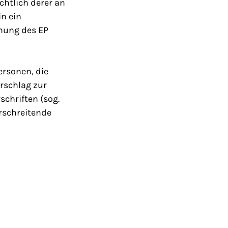
chtlich derer an
in ein
mung des EP
rsonen, die
rschlag zur
chriften (sog.
rschreitende