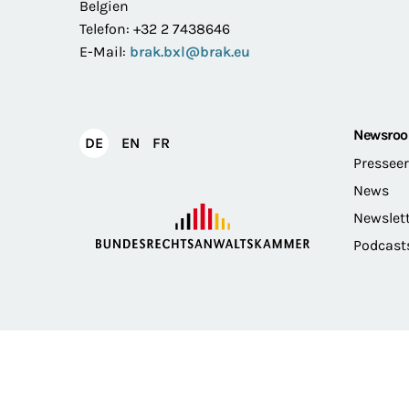
Belgien
Telefon: +32 2 7438646
E-Mail:
brak.bxl@brak.eu
Newsro
English
Français
DE
EN
FR
Deutsch
Pressee
News
Newslet
Podcast