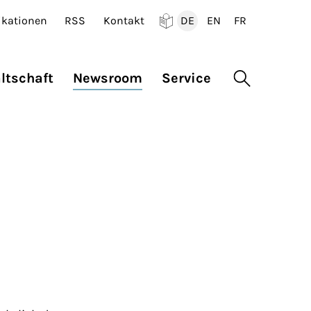
ikationen
RSS
Kontakt
DE
EN
FR
Deutsch
English
Francais
ltschaft
Newsroom
Service
Suche öffne