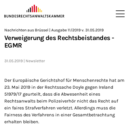
ZUM HAUPTINHALT SPRINGEN
Me
Sie befinden sich hier:
Nachrichten aus Brüssel | Ausgabe 11/2019 v. 31.05.2019
Startseite
Newsroom
Newsletter
Nachrichten aus Brüssel
>
>
>
>
>
Verweigerung des Rechtsbeistandes -
EGMR
31.05.2019
Newsletter
Der Europäische Gerichtshof für Menschenrechte hat am
23. Mai 2019 in der Rechtssache Doyle gegen Ireland
51979/17 geurteilt, dass die Abwesenheit eines
Rechtsanwalts beim Polizeiverhör nicht das Recht auf
ein faires Strafverfahren verletzt. Allerdings muss die
Fairness des Verfahrens in einer Gesamtbetrachtung
erhalten bleiben.