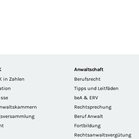
K
Anwaltschaft
K in Zahlen
Berufsrecht
ation
Tipps und Leitfäden
sse
beA & ERV
anwaltskammern
Rechtsprechung
gsversammlung
Beruf Anwalt
mt
Fortbildung
Rechtsanwaltsvergütung