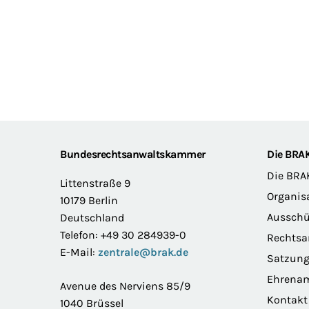
Footer
Bundesrechtsanwaltskammer
Die BRA
Die BRA
Littenstraße 9
Organis
10179 Berlin
Ausschü
Deutschland
Telefon: +49 30 284939-0
Rechts
E-Mail:
zentrale@brak.de
Satzun
Ehrena
Avenue des Nerviens 85/9
Kontakt
1040 Brüssel