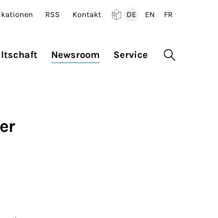
ikationen
RSS
Kontakt
DE
EN
FR
Deutsch
English
Francais
ltschaft
Newsroom
Service
Suche öffne
er