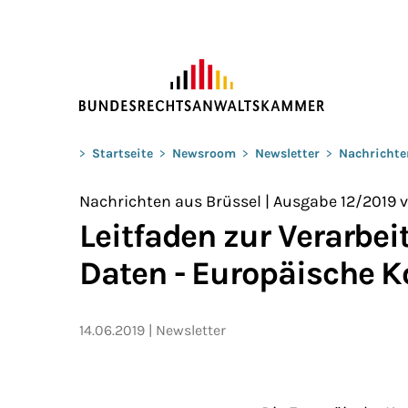
ZUM HAUPTINHALT SPRINGEN
Sie befinden sich hier:
>
Startseite
>
Newsroom
>
Newsletter
>
Nachrichte
Nachrichten aus Brüssel | Ausgabe 12/2019 v.
Leitfaden zur Verarbe
Daten - Europäische 
14.06.2019
Newsletter