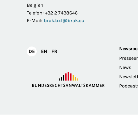
Belgien
Telefon: +32 2 7438646
E-Mail:
brak.bxl@brak.eu
Newsro
English
Français
DE
EN
FR
Deutsch
Pressee
News
Newslet
Podcast