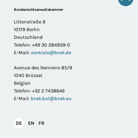
Zum 
Footer
Bundesrechtsanwaltskammer
Littenstraße 9
10179 Berlin
Deutschland
Telefon: +49 30 284939-0
E-Mail:
zentrale@brak.de
Avenue des Nerviens 85/9
1040 Brüssel
Belgien
Telefon: +32 2 7438646
E-Mail:
brak.bxl@brak.eu
English
Français
DE
EN
FR
Deutsch