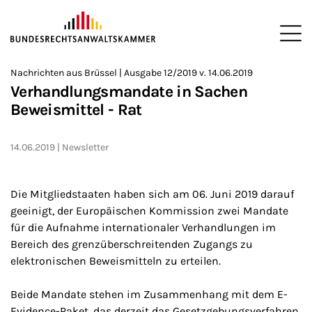
ZUM HAUPTINHALT SPRINGEN
Me
Sie befinden sich hier:
Nachrichten aus Brüssel | Ausgabe 12/2019 v. 14.06.2019
Startseite
Newsroom
Newsletter
Nachrichten aus Brüssel
>
>
>
>
>
Verhandlungsmandate in Sachen
Beweismittel - Rat
14.06.2019
Newsletter
Die Mitgliedstaaten haben sich am 06. Juni 2019 darauf
geeinigt, der Europäischen Kommission zwei Mandate
für die Aufnahme internationaler Verhandlungen im
Bereich des grenzüberschreitenden Zugangs zu
elektronischen Beweismitteln zu erteilen.
Beide Mandate stehen im Zusammenhang mit dem E-
Evidence-Paket, das derzeit das Gesetzgebungsverfahren