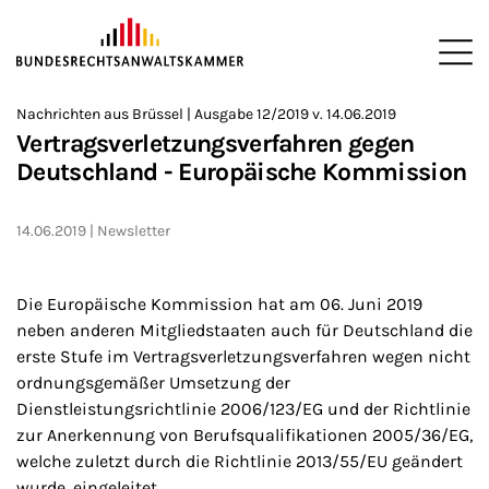
ZUM HAUPTINHALT SPRINGEN
Me
Sie befinden sich hier:
Nachrichten aus Brüssel | Ausgabe 12/2019 v. 14.06.2019
Startseite
Newsroom
Newsletter
Nachrichten aus Brüssel
>
>
>
>
>
Vertragsverletzungsverfahren gegen
Deutschland - Europäische Kommission
14.06.2019
Newsletter
Die Europäische Kommission hat am 06. Juni 2019
neben anderen Mitgliedstaaten auch für Deutschland die
erste Stufe im Vertragsverletzungsverfahren wegen nicht
ordnungsgemäßer Umsetzung der
Dienstleistungsrichtlinie 2006/123/EG und der Richtlinie
zur Anerkennung von Berufsqualifikationen 2005/36/EG,
welche zuletzt durch die Richtlinie 2013/55/EU geändert
wurde, eingeleitet.