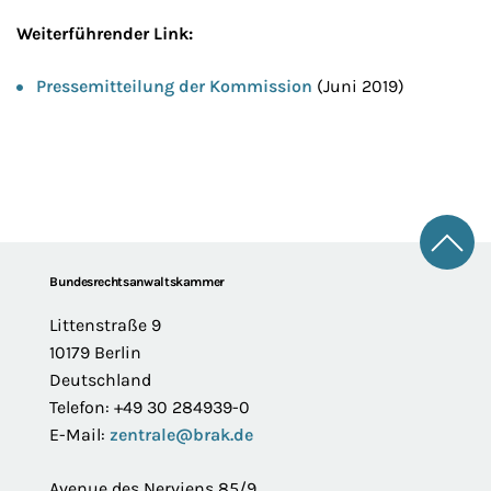
Weiterführender Link:
Pressemitteilung der Kommission
(Juni 2019)
Zum 
Footer
Bundesrechtsanwaltskammer
Littenstraße 9
10179 Berlin
Deutschland
Telefon: +49 30 284939-0
E-Mail:
zentrale@brak.de
Avenue des Nerviens 85/9