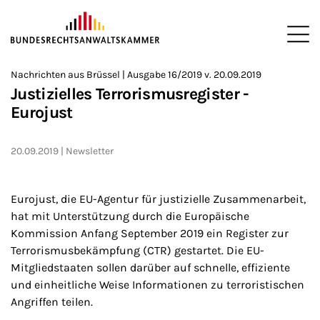
ZUM HAUPTINHALT SPRINGEN
Me
Sie befinden sich hier:
Nachrichten aus Brüssel | Ausgabe 16/2019 v. 20.09.2019
Startseite
Newsroom
Newsletter
Nachrichten aus Brüssel
>
>
>
>
>
Justizielles Terrorismusregister -
Eurojust
20.09.2019
Newsletter
Eurojust, die EU-Agentur für justizielle Zusammenarbeit,
hat mit Unterstützung durch die Europäische
Kommission Anfang September 2019 ein Register zur
Terrorismusbekämpfung (CTR) gestartet. Die EU-
Mitgliedstaaten sollen darüber auf schnelle, effiziente
und einheitliche Weise Informationen zu terroristischen
Angriffen teilen.