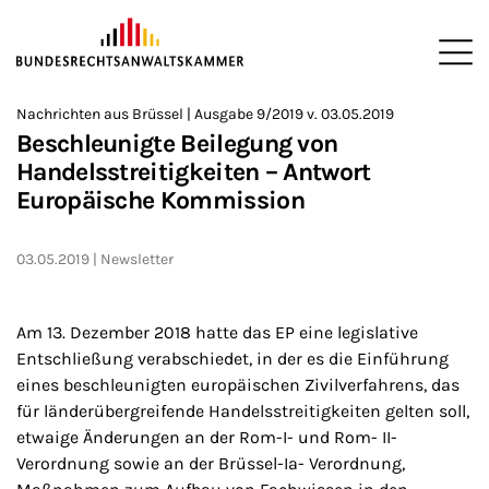
ZUM HAUPTINHALT SPRINGEN
Me
Sie befinden sich hier:
Nachrichten aus Brüssel | Ausgabe 9/2019 v. 03.05.2019
Startseite
Newsroom
Newsletter
Nachrichten aus Brüssel
>
>
>
>
>
Beschleunigte Beilegung von
Handelsstreitigkeiten – Antwort
Europäische Kommission
03.05.2019
Newsletter
Am 13. Dezember 2018 hatte das EP eine legislative
Entschließung verabschiedet, in der es die Einführung
eines beschleunigten europäischen Zivilverfahrens, das
für länderübergreifende Handelsstreitigkeiten gelten soll,
etwaige Änderungen an der Rom-I- und Rom- II-
Verordnung sowie an der Brüssel-Ia- Verordnung,