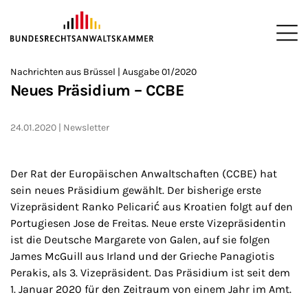
ZUM HAUPTINHALT SPRINGEN
Me
Sie befinden sich hier:
Nachrichten aus Brüssel | Ausgabe 01/2020
Startseite
Newsroom
Newsletter
Nachrichten aus Brüssel
>
>
>
>
>
Neues Präsidium – CCBE
24.01.2020
Newsletter
Der Rat der Europäischen Anwaltschaften (CCBE) hat
sein neues Präsidium gewählt. Der bisherige erste
Vizepräsident Ranko Pelicarić aus Kroatien folgt auf den
Portugiesen Jose de Freitas. Neue erste Vizepräsidentin
ist die Deutsche Margarete von Galen, auf sie folgen
James McGuill aus Irland und der Grieche Panagiotis
Perakis, als 3. Vizepräsident. Das Präsidium ist seit dem
1. Januar 2020 für den Zeitraum von einem Jahr im Amt.