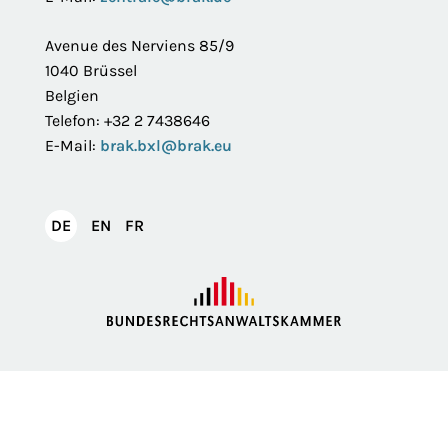
Avenue des Nerviens 85/9
1040 Brüssel
Belgien
Telefon: +32 2 7438646
E-Mail:
brak.bxl@brak.eu
English
Français
DE
EN
FR
Deutsch
Impressum
Datenschutzerklärung
Privatsphäre
Erklärung zur Barrierefreiheit
Barriere melden
Intranet