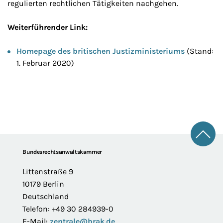
regulierten rechtlichen Tätigkeiten nachgehen.
Weiterführender Link:
Homepage des britischen Justizministeriums
(Stand:
1. Februar 2020)
Zum 
Footer
Bundesrechtsanwaltskammer
Littenstraße 9
10179 Berlin
Deutschland
Telefon: +49 30 284939-0
E-Mail:
zentrale@brak.de