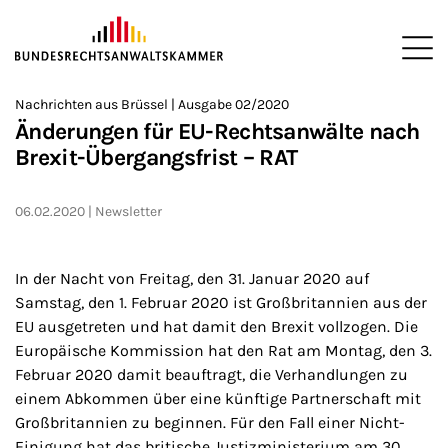
ZUM HAUPTINHALT SPRINGEN
Me
Sie befinden sich hier:
Nachrichten aus Brüssel | Ausgabe 02/2020
Startseite
Newsroom
Newsletter
Nachrichten aus Brüssel
>
>
>
>
>
Änderungen für EU-Rechtsanwälte nach
Brexit-Übergangsfrist – RAT
06.02.2020
Newsletter
In der Nacht von Freitag, den 31. Januar 2020 auf
Samstag, den 1. Februar 2020 ist Großbritannien aus der
EU ausgetreten und hat damit den Brexit vollzogen. Die
Europäische Kommission hat den Rat am Montag, den 3.
Februar 2020 damit beauftragt, die Verhandlungen zu
einem Abkommen über eine künftige Partnerschaft mit
Großbritannien zu beginnen. Für den Fall einer Nicht-
Einigung hat das britische Justizministerium am 30.