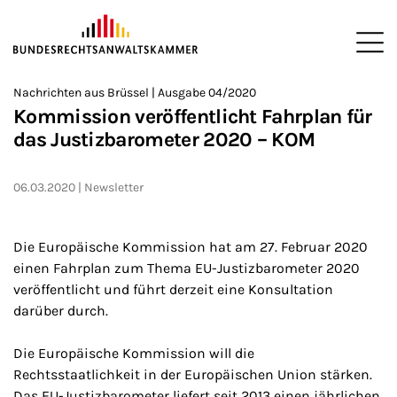
ZUM HAUPTINHALT SPRINGEN
Me
Sie befinden sich hier:
Nachrichten aus Brüssel | Ausgabe 04/2020
Startseite
Newsroom
Newsletter
Nachrichten aus Brüssel
>
>
>
>
>
Kommission veröffentlicht Fahrplan für
das Justizbarometer 2020 – KOM
06.03.2020
Newsletter
Die Europäische Kommission hat am 27. Februar 2020
einen Fahrplan zum Thema EU-Justizbarometer 2020
veröffentlicht und führt derzeit eine Konsultation
darüber durch.
Die Europäische Kommission will die
Rechtsstaatlichkeit in der Europäischen Union stärken.
Das EU-Justizbarometer liefert seit 2013 einen jährlichen