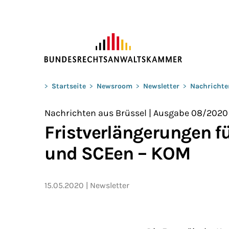
ZUM HAUPTINHALT SPRINGEN
Sie befinden sich hier:
>
Startseite
>
Newsroom
>
Newsletter
>
Nachrichte
Nachrichten aus Brüssel | Ausgabe 08/2020
Fristverlängerungen 
und SCEen – KOM
15.05.2020
Newsletter