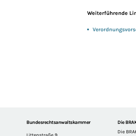
Weiterführende Li
Verordnungsvors
Footer
Bundesrechtsanwaltskammer
Die BRA
Die BRA
Littenstraße 9