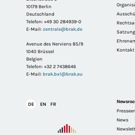
Organis
10179 Berlin
Ausschü
Deutschland
Telefon: +49 30 284939-0
Rechts
E-Mail:
zentrale@brak.de
Satzun
Ehrena
Avenue des Nerviens 85/9
Kontakt
1040 Brüssel
Belgien
Telefon: +32 2 7438646
E-Mail:
brak.bxl@brak.eu
Newsro
English
Français
DE
EN
FR
Deutsch
Pressee
News
Newslet