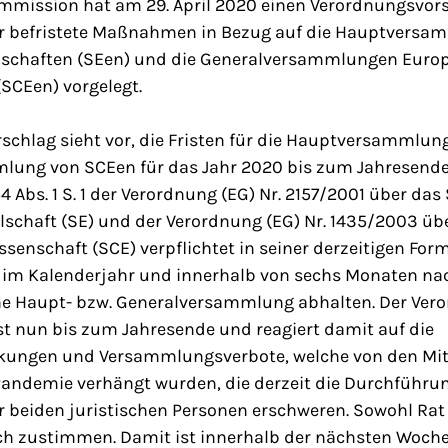
mmission hat am 29. April 2020 einen Verordnungsvo
er befristete Maßnahmen in Bezug auf die Hauptvers
lschaften (SEen) und die Generalversammlungen Euro
SCEen) vorgelegt.
schlag sieht vor, die Fristen für die Hauptversammlun
lung von SCEen für das Jahr 2020 bis zum Jahresende 
54 Abs. 1 S. 1 der Verordnung (EG) Nr. 2157/2001 über das
schaft (SE) und der Verordnung (EG) Nr. 1435/2003 übe
senschaft (SCE) verpflichtet in seiner derzeitigen Fo
im Kalenderjahr und innerhalb von sechs Monaten na
ne Haupt- bzw. Generalversammlung abhalten. Der Ver
ist nun bis zum Jahresende und reagiert damit auf die
ungen und Versammlungsverbote, welche von den Mit
Pandemie verhängt wurden, die derzeit die Durchführu
beiden juristischen Personen erschweren. Sowohl Rat
 zustimmen. Damit ist innerhalb der nächsten Woche