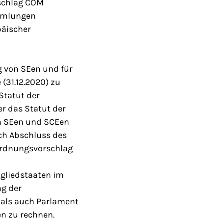
rschlag COM
ammlungen
päischer
g von SEen und für
(31.12.2020) zu
 Statut der
r das Statut der
rm SEen und SCEen
ch Abschluss des
ordnungsvorschlag
gliedstaaten im
ng der
 als auch Parlament
n zu rechnen.