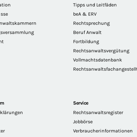
ation
Tipps und Leitfäden
sse
beA & ERV
anwaltskammern
Rechtsprechung
gsversammlung
Beruf Anwalt
mt
Fortbildung
Rechtsanwaltsvergütung
Vollmachtsdatenbank
Rechtsanwaltsfachangestell
om
Service
rklärungen
Rechtsanwaltsregister
Jobbörse
ter
Verbraucherinformationen