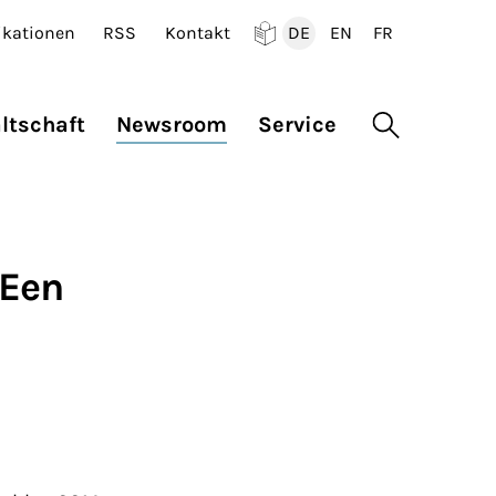
ikationen
RSS
Kontakt
DE
EN
FR
Deutsch
English
Francais
ltschaft
Newsroom
Service
Suche öffne
SEen