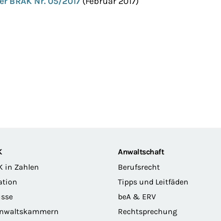
er BRAK Nr. 05/2017
(Februar 2017)
K
Anwaltschaft
K in Zahlen
Berufsrecht
ation
Tipps und Leitfäden
sse
beA & ERV
anwaltskammern
Rechtsprechung