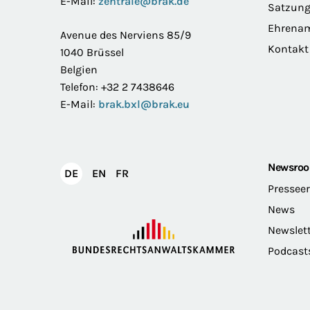
E-Mail:
zentrale@brak.de
Satzun
Ehrena
Avenue des Nerviens 85/9
Kontakt
1040 Brüssel
Belgien
Telefon: +32 2 7438646
E-Mail:
brak.bxl@brak.eu
Newsro
English
Français
DE
EN
FR
Deutsch
Pressee
News
Newslet
Podcast