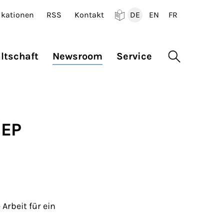
ikationen
RSS
Kontakt
DE
EN
FR
Deutsch
English
Francais
ltschaft
Newsroom
Service
Suche öffne
 EP
rbeit für ein