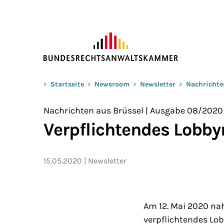
ZUM HAUPTINHALT SPRINGEN
Sie befinden sich hier:
>
Startseite
>
Newsroom
>
Newsletter
>
Nachrichte
Nachrichten aus Brüssel | Ausgabe 08/2020
Verpflichtendes Lobbyr
15.05.2020
Newsletter
Am 12. Mai 2020 na
verpflichtendes Lob