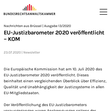
ZUM HAUPTINHALT SPRINGEN
Me
Sie befinden sich hier:
Nachrichten aus Brüssel | Ausgabe 13/2020
Startseite
Newsroom
Newsletter
Nachrichten aus Brüssel
>
>
>
>
>
EU-Justizbarometer 2020 veröffentlicht
– KOM
23.07.2020
Newsletter
Die Europäische Kommission hat am 10. Juli 2020 das
EU-Justizbarometer 2020 veröffentlicht. Dieses
beinhaltet einen vergleichenden Überblick über Effizienz,
Qualität und Unabhängigkeit der Justizsysteme in allen
EU-Mitgliedstaaten.
Der Veröffentlichung des EU-Justizbarometers
vorausgegangen waren Anstrengungen seitens der