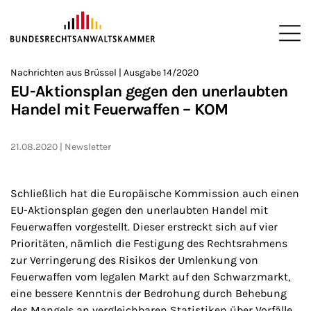
ZUM HAUPTINHALT SPRINGEN
Me
Sie befinden sich hier:
Nachrichten aus Brüssel | Ausgabe 14/2020
Startseite
Newsroom
Newsletter
Nachrichten aus Brüssel
>
>
>
>
>
EU-Aktionsplan gegen den unerlaubten
Handel mit Feuerwaffen – KOM
21.08.2020
Newsletter
Schließlich hat die Europäische Kommission auch einen
EU-Aktionsplan gegen den unerlaubten Handel mit
Feuerwaffen vorgestellt. Dieser erstreckt sich auf vier
Prioritäten, nämlich die Festigung des Rechtsrahmens
zur Verringerung des Risikos der Umlenkung von
Feuerwaffen vom legalen Markt auf den Schwarzmarkt,
eine bessere Kenntnis der Bedrohung durch Behebung
des Mangels an vergleichbaren Statistiken über Vorfälle