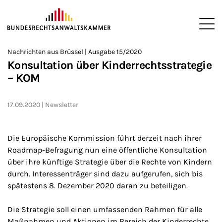
ZUM HAUPTINHALT SPRINGEN
Me
Sie befinden sich hier:
Nachrichten aus Brüssel | Ausgabe 15/2020
Startseite
Newsroom
Newsletter
Nachrichten aus Brüssel
>
>
>
>
>
Konsultation über Kinderrechtsstrategie
– KOM
17.09.2020
Newsletter
Die Europäische Kommission führt derzeit nach ihrer
Roadmap-Befragung nun eine öffentliche Konsultation
über ihre künftige Strategie über die Rechte von Kindern
durch. Interessenträger sind dazu aufgerufen, sich bis
spätestens 8. Dezember 2020 daran zu beteiligen.
Die Strategie soll einen umfassenden Rahmen für alle
Maßnahmen und Aktionen im Bereich der Kinderrechte