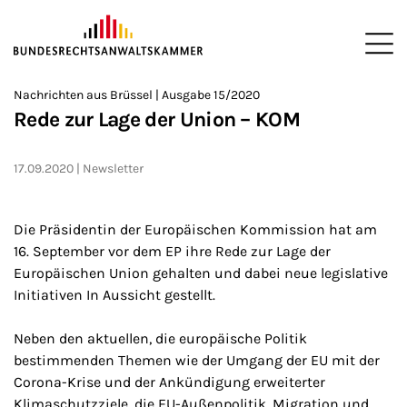
ZUM HAUPTINHALT SPRINGEN
Me
Sie befinden sich hier:
Nachrichten aus Brüssel | Ausgabe 15/2020
Startseite
Newsroom
Newsletter
Nachrichten aus Brüssel
>
>
>
>
>
Rede zur Lage der Union – KOM
17.09.2020
Newsletter
Die Präsidentin der Europäischen Kommission hat am
16. September vor dem EP ihre Rede zur Lage der
Europäischen Union gehalten und dabei neue legislative
Initiativen In Aussicht gestellt.
Neben den aktuellen, die europäische Politik
bestimmenden Themen wie der Umgang der EU mit der
Corona-Krise und der Ankündigung erweiterter
Klimaschutzziele, die EU-Außenpolitik, Migration und