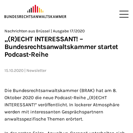
ZUM HAUPTINHALT SPRINGEN
Me
Sie befinden sich hier:
Nachrichten aus Brüssel | Ausgabe 17/2020
Startseite
Newsroom
Newsletter
Nachrichten aus Brüssel
>
>
>
>
>
„(R)ECHT INTERESSANT! –
Bundesrechtsanwaltskammer startet
Podcast-Reihe
15.10.2020
Newsletter
Die Bundesrechtsanwaltskammer (BRAK) hat am 8.
Oktober 2020 die neue Podcast-Reihe „(R)ECHT
INTERESSANT!“ veröffentlicht. In lockerer Atmosphäre
werden mit interessanten Gesprächspartnern
anwaltsspezifische Themen erörtert.