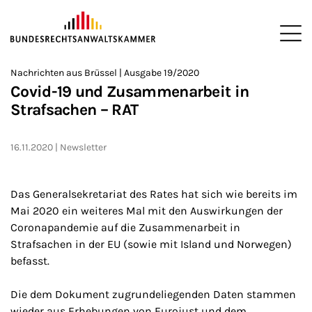
ZUM HAUPTINHALT SPRINGEN
Me
Sie befinden sich hier:
Nachrichten aus Brüssel | Ausgabe 19/2020
Startseite
Newsroom
Newsletter
Nachrichten aus Brüssel
>
>
>
>
>
Covid-19 und Zusammenarbeit in
Strafsachen – RAT
16.11.2020
Newsletter
Das Generalsekretariat des Rates hat sich wie bereits im
Mai 2020 ein weiteres Mal mit den Auswirkungen der
Coronapandemie auf die Zusammenarbeit in
Strafsachen in der EU (sowie mit Island und Norwegen)
befasst.
Die dem Dokument zugrundeliegenden Daten stammen
wieder aus Erhebungen von Eurojust und dem