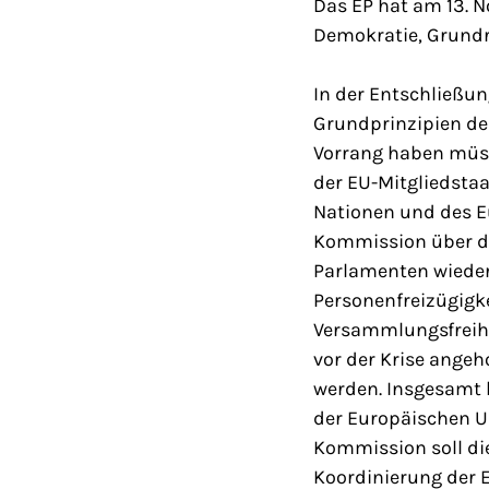
Das EP hat am 13. 
Demokratie, Grundr
In der Entschließu
Grundprinzipien de
Vorrang haben müss
der EU-Mitgliedstaa
Nationen und des E
Kommission über di
Parlamenten wieder
Personenfreizügigke
Versammlungsfreihe
vor der Krise ange
werden. Insgesamt 
der Europäischen Un
Kommission soll di
Koordinierung der E