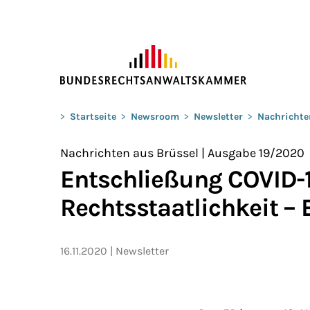
ZUM HAUPTINHALT SPRINGEN
Sie befinden sich hier:
>
Startseite
>
Newsroom
>
Newsletter
>
Nachrichte
Nachrichten aus Brüssel | Ausgabe 19/2020
Entschließung COVID-
Rechtsstaatlichkeit – 
16.11.2020
Newsletter