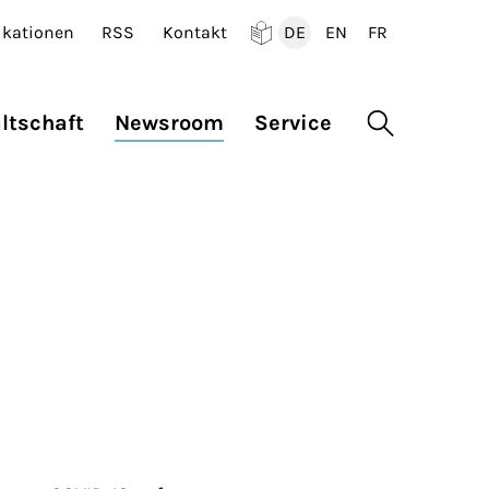
ikationen
RSS
Kontakt
DE
EN
FR
Deutsch
English
Francais
ltschaft
Newsroom
Service
Suche öffne