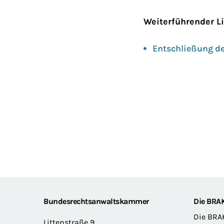
Weiterführender L
Entschließung de
Footer
Bundesrechtsanwaltskammer
Die BRA
Die BRA
Littenstraße 9