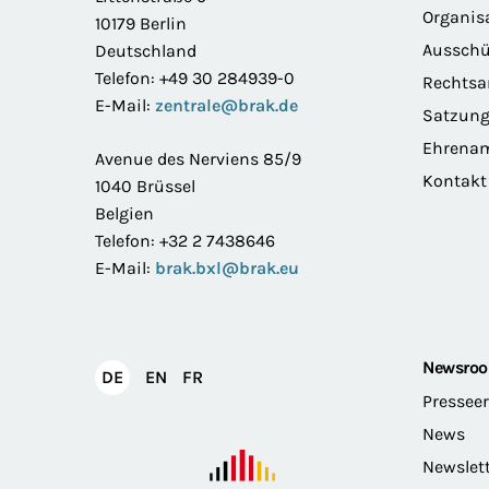
Organis
10179 Berlin
Ausschü
Deutschland
Telefon: +49 30 284939-0
Rechts
E-Mail:
zentrale@brak.de
Satzun
Ehrena
Avenue des Nerviens 85/9
Kontakt
1040 Brüssel
Belgien
Telefon: +32 2 7438646
E-Mail:
brak.bxl@brak.eu
Newsro
English
Français
DE
EN
FR
Deutsch
Pressee
News
Newslet