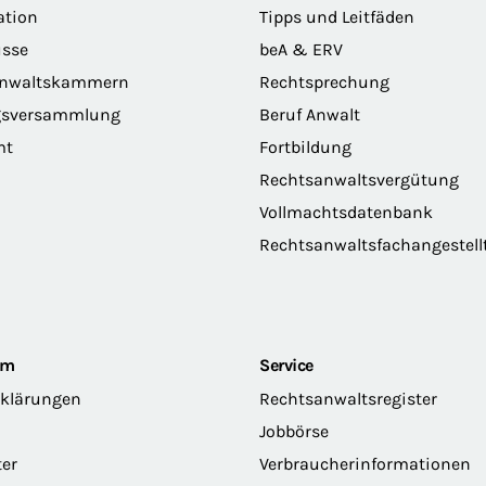
ation
Tipps und Leitfäden
sse
beA & ERV
anwaltskammern
Rechtsprechung
gsversammlung
Beruf Anwalt
mt
Fortbildung
Rechtsanwaltsvergütung
Vollmachtsdatenbank
Rechtsanwaltsfachangestell
om
Service
rklärungen
Rechtsanwaltsregister
Jobbörse
ter
Verbraucherinformationen