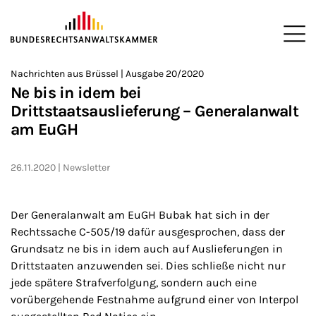
ZUM HAUPTINHALT SPRINGEN
Me
Sie befinden sich hier:
Nachrichten aus Brüssel | Ausgabe 20/2020
Startseite
Newsroom
Newsletter
Nachrichten aus Brüssel
>
>
>
>
>
Ne bis in idem bei
Drittstaatsauslieferung – Generalanwalt
am EuGH
26.11.2020
Newsletter
Der Generalanwalt am EuGH Bubak hat sich in der
Rechtssache C-505/19 dafür ausgesprochen, dass der
Grundsatz ne bis in idem auch auf Auslieferungen in
Drittstaaten anzuwenden sei. Dies schließe nicht nur
jede spätere Strafverfolgung, sondern auch eine
vorübergehende Festnahme aufgrund einer von Interpol