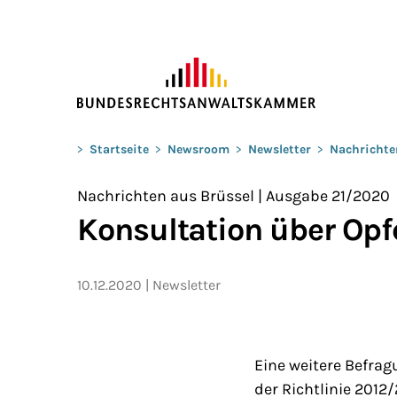
ZUM HAUPTINHALT SPRINGEN
Sie befinden sich hier:
>
Startseite
>
Newsroom
>
Newsletter
>
Nachrichte
Nachrichten aus Brüssel | Ausgabe 21/2020
Konsultation über Opf
10.12.2020
Newsletter
Eine weitere Befra
der Richtlinie 2012