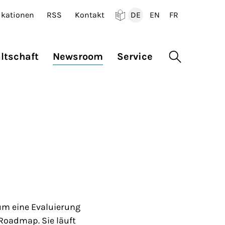
ikationen
RSS
Kontakt
DE
EN
FR
Deutsch
English
Francais
ltschaft
Newsroom
Service
Suche öffne
um eine Evaluierung
Roadmap. Sie läuft