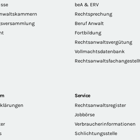
sse
beA & ERV
anwaltskammern
Rechtsprechung
gsversammlung
Beruf Anwalt
mt
Fortbildung
Rechtsanwaltsvergütung
Vollmachtsdatenbank
Rechtsanwaltsfachangestell
om
Service
rklärungen
Rechtsanwaltsregister
Jobbörse
ter
Verbraucherinformationen
s
Schlichtungsstelle