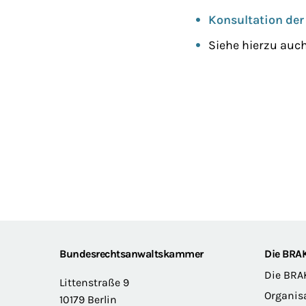
Konsultation de
Siehe hierzu auc
Footer
Bundesrechtsanwaltskammer
Die BRA
Die BRA
Littenstraße 9
Organis
10179 Berlin