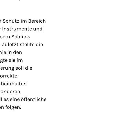
r Schutz im Bereich
r Instrumente und
esem Schluss
uletzt stellte die
ie in den
gte sie im
rung soll die
korrekte
 beinhalten.
t anderen
 es eine öffentliche
n folgen.