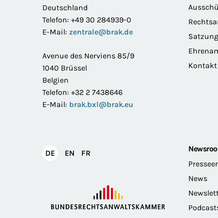
Ausschü
Deutschland
Telefon: +49 30 284939-0
Rechts
E-Mail:
zentrale@brak.de
Satzun
Ehrena
Avenue des Nerviens 85/9
Kontakt
1040 Brüssel
Belgien
Telefon: +32 2 7438646
E-Mail:
brak.bxl@brak.eu
Newsro
English
Français
DE
EN
FR
Deutsch
Pressee
News
Newslet
Podcast