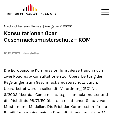
ZUM HAUPTINHALT SPRINGEN
Me
Sie befinden sich hier:
Nachrichten aus Brüssel | Ausgabe 21/2020
Startseite
Newsroom
Newsletter
Nachrichten aus Brüssel
>
>
>
>
>
Konsultationen über
Geschmacksmusterschutz – KOM
10.12.2020
Newsletter
Die Europäische Kommission führt derzeit auch noch
zwei Roadmap-Konsultationen zur Überarbeitung der
Regelungen zum Geschmacksmusterschutz durch.
Überarbeitet werden sollen die Verordnung (EG) Nr.
6/2002 über das Gemeinschaftsgeschmacksmuster und
die Richtlinie 98/71/EC über den rechtlichen Schutz von
Mustern und Modellen. Die Frist der Kommission für die
Beteiligung an den beiden Konsultationen endet am 22.