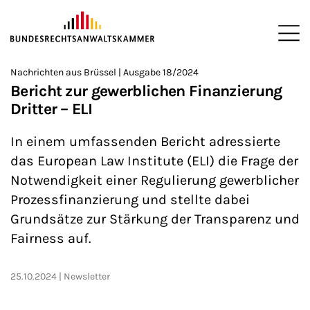
ZUM HAUPTINHALT SPRINGEN
Me
Sie befinden sich hier:
Nachrichten aus Brüssel | Ausgabe 18/2024
Startseite
Newsroom
Newsletter
Nachrichten aus Brüssel
>
>
>
>
>
Bericht zur gewerblichen Finanzierung
Dritter – ELI
In einem umfassenden Bericht adressierte
das European Law Institute (ELI) die Frage der
Notwendigkeit einer Regulierung gewerblicher
Prozessfinanzierung und stellte dabei
Grundsätze zur Stärkung der Transparenz und
Fairness auf.
25.10.2024
Newsletter