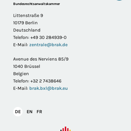
Footer
Bundesrechtsanwaltskammer
Littenstraße 9
10179 Berlin
Deutschland
Telefon: +49 30 284939-0
E-Mail:
zentrale@brak.de
Avenue des Nerviens 85/9
1040 Brüssel
Belgien
Telefon: +32 2 7438646
E-Mail:
brak.bxl@brak.eu
English
Français
DE
EN
FR
Deutsch