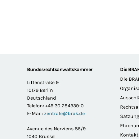
Footer
Bundesrechtsanwaltskammer
Die BRA
Die BRA
Littenstraße 9
Organis
10179 Berlin
Ausschü
Deutschland
Telefon: +49 30 284939-0
Rechts
E-Mail:
zentrale@brak.de
Satzun
Ehrena
Avenue des Nerviens 85/9
Kontakt
1040 Brüssel