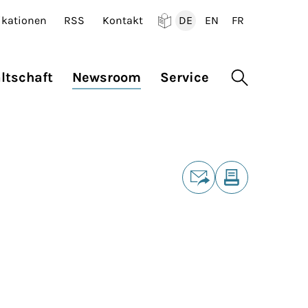
ikationen
RSS
Kontakt
DE
EN
FR
Deutsch
English
Francais
ltschaft
Newsroom
Service
Suche öffne
Teilen
E-Mail
Drucken