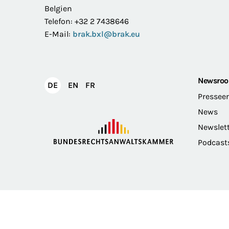
Belgien
Telefon: +32 2 7438646
E-Mail:
brak.bxl@brak.eu
Newsro
English
Français
DE
EN
FR
Deutsch
Pressee
News
Newslet
Podcast