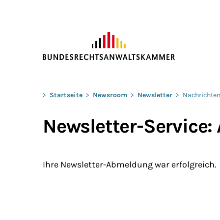
ZUM HAUPTINHALT SPRINGEN
Sie befinden sich hier:
>
Startseite
>
Newsroom
>
Newsletter
>
Nachrichten
Newsletter-Service
Ihre Newsletter-Abmeldung war erfolgreich.