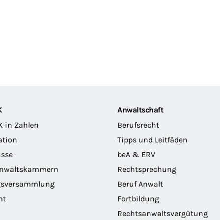
K
Anwaltschaft
K in Zahlen
Berufsrecht
ation
Tipps und Leitfäden
sse
beA & ERV
anwaltskammern
Rechtsprechung
gsversammlung
Beruf Anwalt
mt
Fortbildung
Rechtsanwaltsvergütung