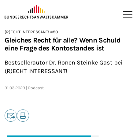
ZUM HAUPTINHALT SPRINGEN
Me
Sie befinden sich hier:
(R)ECHT INTERESSANT! #90
Startseite
Newsroom
Podcasts
(R)ECHT INTERESSANT!
>
>
>
>
Gleiches Recht für alle? Wenn Schuld
eine Frage des Kontostandes ist
Bestsellerautor Dr. Ronen Steinke Gast bei
(R)ECHT INTERESSANT!
31.03.2023
Podcast
Teilen
E-Mail
Drucken