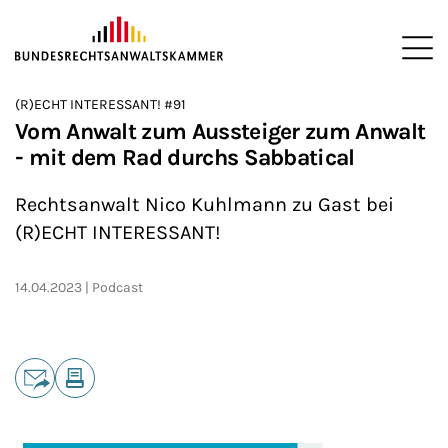
ZUM HAUPTINHALT SPRINGEN
Me
Sie befinden sich hier:
(R)ECHT INTERESSANT! #91
Startseite
Newsroom
Podcasts
(R)ECHT INTERESSANT!
>
>
>
>
Vom Anwalt zum Aussteiger zum Anwalt
- mit dem Rad durchs Sabbatical
Rechtsanwalt Nico Kuhlmann zu Gast bei
(R)ECHT INTERESSANT!
14.04.2023
Podcast
Teilen
E-Mail
Drucken