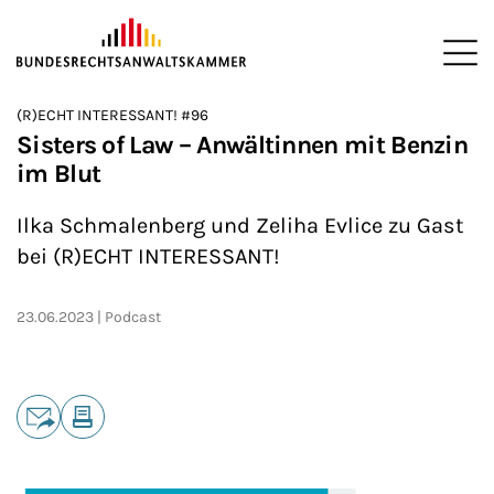
ZUM HAUPTINHALT SPRINGEN
Me
Sie befinden sich hier:
(R)ECHT INTERESSANT! #96
Startseite
Newsroom
Podcasts
(R)ECHT INTERESSANT!
>
>
>
>
Sisters of Law – Anwältinnen mit Benzin
im Blut
Ilka Schmalenberg und Zeliha Evlice zu Gast
bei (R)ECHT INTERESSANT!
23.06.2023
Podcast
Teilen
E-Mail
Drucken