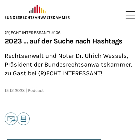
ZUM HAUPTINHALT SPRINGEN
Me
Sie befinden sich hier:
(R)ECHT INTERESSANT! #106
Startseite
Newsroom
Podcasts
(R)ECHT INTERESSANT!
>
>
>
>
2023 … auf der Suche nach Hashtags
Rechtsanwalt und Notar Dr. Ulrich Wessels,
Präsident der Bundesrechtsanwaltskammer,
zu Gast bei (R)ECHT INTERESSANT!
15.12.2023
Podcast
Teilen
E-Mail
Drucken