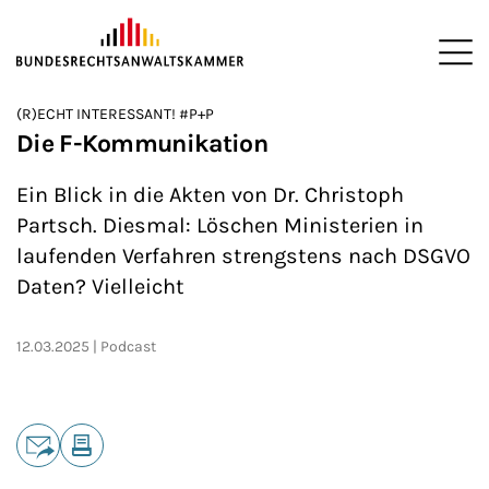
ZUM HAUPTINHALT SPRINGEN
Me
Sie befinden sich hier:
(R)ECHT INTERESSANT! #P+P
Startseite
Newsroom
Podcasts
(R)ECHT INTERESSANT!
>
>
>
>
Die F-Kommunikation
Ein Blick in die Akten von Dr. Christoph
Partsch. Diesmal: Löschen Ministerien in
laufenden Verfahren strengstens nach DSGVO
Daten? Vielleicht
12.03.2025
Podcast
Teilen
E-Mail
Drucken