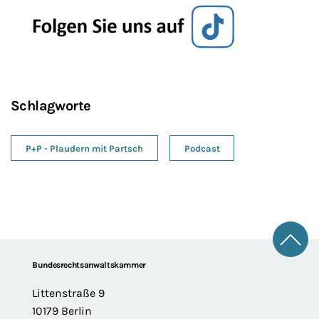
Schlagworte
P+P - Plaudern mit Partsch
Podcast
Zum 
Footer
Bundesrechtsanwaltskammer
Littenstraße 9
10179 Berlin