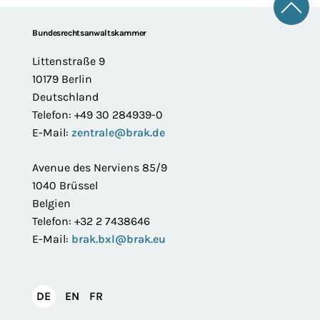
Zum 
Footer
Bundesrechtsanwaltskammer
Littenstraße 9
10179 Berlin
Deutschland
Telefon: +49 30 284939-0
E-Mail:
zentrale@brak.de
Avenue des Nerviens 85/9
1040 Brüssel
Belgien
Telefon: +32 2 7438646
E-Mail:
brak.bxl@brak.eu
English
Français
DE
EN
FR
Deutsch