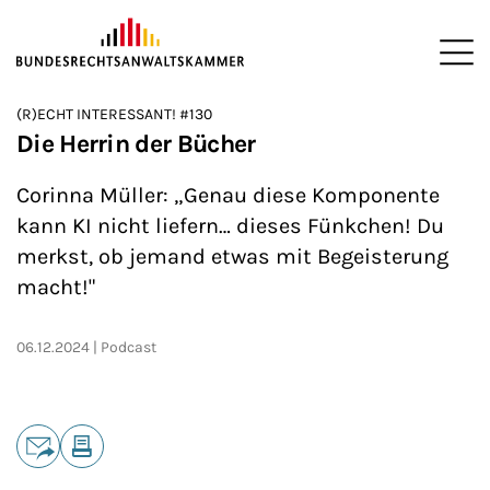
ZUM HAUPTINHALT SPRINGEN
Me
Sie befinden sich hier:
(R)ECHT INTERESSANT! #130
Startseite
Newsroom
Podcasts
(R)ECHT INTERESSANT!
>
>
>
>
Die Herrin der Bücher
Corinna Müller: „Genau diese Komponente
kann KI nicht liefern… dieses Fünkchen! Du
merkst, ob jemand etwas mit Begeisterung
macht!"
06.12.2024
Podcast
Teilen
E-Mail
Drucken