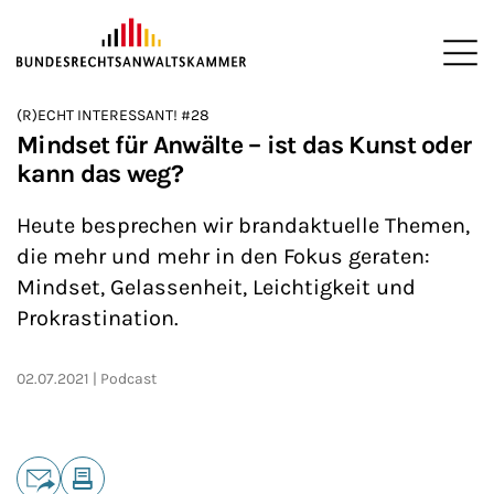
ZUM HAUPTINHALT SPRINGEN
Me
Sie befinden sich hier:
(R)ECHT INTERESSANT! #28
Startseite
Newsroom
Podcasts
(R)ECHT INTERESSANT!
>
>
>
>
Mindset für Anwälte – ist das Kunst oder
kann das weg?
Heute besprechen wir brandaktuelle Themen,
die mehr und mehr in den Fokus geraten:
Mindset, Gelassenheit, Leichtigkeit und
Prokrastination.
02.07.2021
Podcast
Teilen