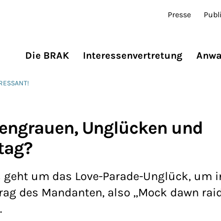
Presse
Publ
Die BRAK
Interessenvertretung
Anwa
ERESSANT!
gengrauen, Unglücken und
tag?
 geht um das Love-Parade-Unglück, um i
ag des Mandanten, also „Mock dawn rai
.