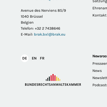
Satzun
Ehrena
Avenue des Nerviens 85/9
Kontakt
1040 Brüssel
Belgien
Telefon: +32 2 7438646
E-Mail:
brak.bxl@brak.eu
Newsro
English
Français
DE
EN
FR
Deutsch
Pressee
News
Newslet
Podcast