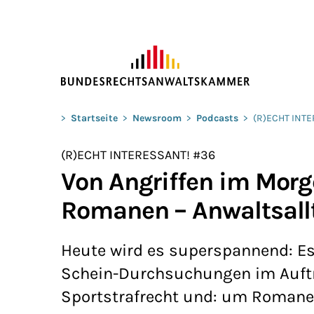
ZUM HAUPTINHALT SPRINGEN
Sie befinden sich hier:
>
Startseite
>
Newsroom
>
Podcasts
>
(R)ECHT INT
(R)ECHT INTERESSANT! #36
Von Angriffen im Mor
Romanen – Anwaltsall
Heute wird es superspannend: Es
Schein-Durchsuchungen im Auftr
Sportstrafrecht und: um Romane