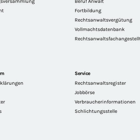
gsversammlung
Beruf Anwalt
mt
Fortbildung
Rechtsanwaltsvergütung
Vollmachtsdatenbank
Rechtsanwaltsfachangestell
om
Service
rklärungen
Rechtsanwaltsregister
Jobbörse
ter
Verbraucherinformationen
s
Schlichtungsstelle