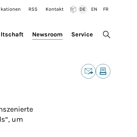
ikationen
RSS
Kontakt
DE
EN
FR
Deutsch
English
Francais
ltschaft
Newsroom
Service
Suche öffne
Teilen
E-Mail
Drucken
nszenierte
ds“, um