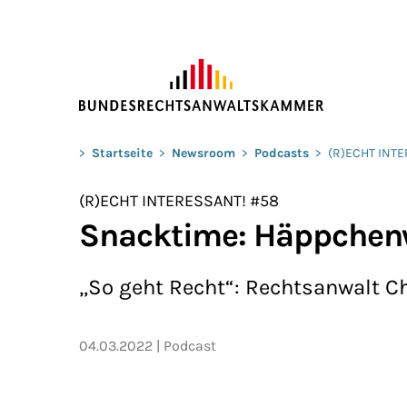
ZUM HAUPTINHALT SPRINGEN
Sie befinden sich hier:
>
Startseite
>
Newsroom
>
Podcasts
>
(R)ECHT INT
(R)ECHT INTERESSANT! #58
Snacktime: Häppchenw
„So geht Recht“: Rechtsanwalt C
04.03.2022
Podcast