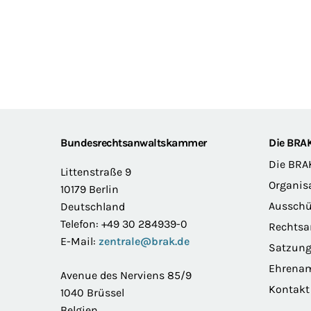
Footer
Bundesrechtsanwaltskammer
Die BRA
Die BRA
Littenstraße 9
Organis
10179 Berlin
Ausschü
Deutschland
Telefon: +49 30 284939-0
Rechts
E-Mail:
zentrale@brak.de
Satzun
Ehrena
Avenue des Nerviens 85/9
Kontakt
1040 Brüssel
Belgien