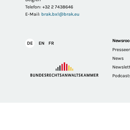
Telefon: +32 2 7438646
E-Mail:
brak.bxl@brak.eu
Newsro
English
Français
DE
EN
FR
Deutsch
Pressee
News
Newslet
Podcast