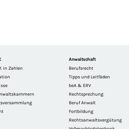
K
Anwaltschaft
K in Zahlen
Berufsrecht
ation
Tipps und Leitfäden
sse
beA & ERV
anwaltskammern
Rechtsprechung
gsversammlung
Beruf Anwalt
mt
Fortbildung
Rechtsanwaltsvergütung
Vollmachtsdatenbank