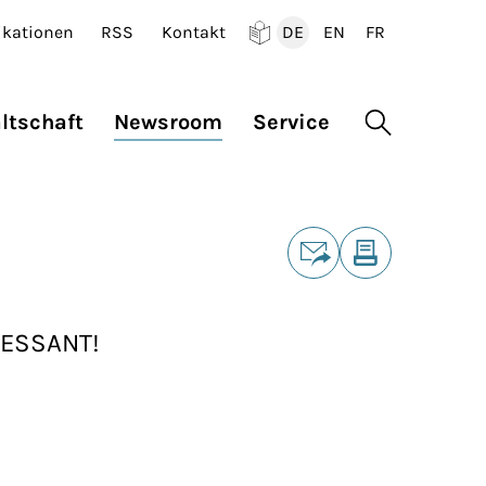
ikationen
RSS
Kontakt
DE
EN
FR
Deutsch
English
Francais
ltschaft
Newsroom
Service
Suche öffne
Teilen
E-Mail
Drucken
ERESSANT!