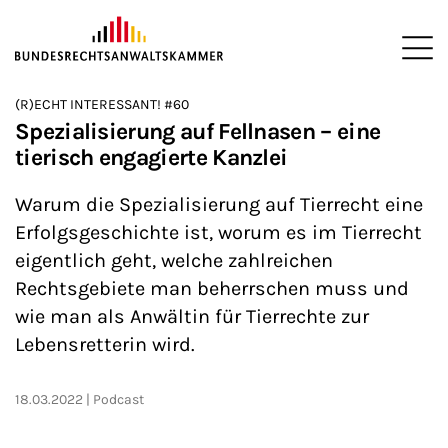
ZUM HAUPTINHALT SPRINGEN
Me
Sie befinden sich hier:
(R)ECHT INTERESSANT! #60
Startseite
Newsroom
Podcasts
(R)ECHT INTERESSANT!
>
>
>
>
Spezialisierung auf Fellnasen – eine
tierisch engagierte Kanzlei
Warum die Spezialisierung auf Tierrecht eine
Erfolgsgeschichte ist, worum es im Tierrecht
eigentlich geht, welche zahlreichen
Rechtsgebiete man beherrschen muss und
wie man als Anwältin für Tierrechte zur
Lebensretterin wird.
18.03.2022
Podcast