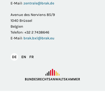
E-Mail:
zentrale@brak.de
Avenue des Nerviens 85/9
1040 Brüssel
Belgien
Telefon: +32 2 7438646
E-Mail:
brak.bxl@brak.eu
English
Français
DE
EN
FR
Deutsch
Impressum
Datenschutzerklärung
Privatsphäre
Erklärung zur Barrierefreiheit
Barriere melden
Intranet